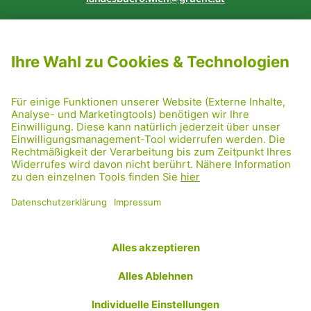
NEWSLETTER ABONNIEREN
MITGLIED WERDEN
CODE OF CONDUCT
PRESSE
GRÜNE RADRETTUNG
FRIDAY NIGHTSKATING
NETIQUETTE
DATENSCHUTZ
IMPRESSUM
TRANSPARENZ
Facebook
Twitter
Instagram
Flickr
YouTube