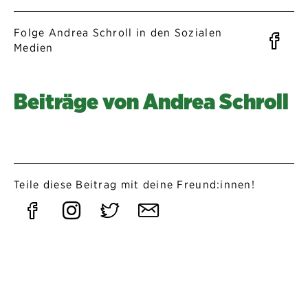
Folge Andrea Schroll in den Sozialen
Fa
Medien
Beiträge von Andrea Schroll
Teile diese Beitrag mit deine Freund:innen!
Auf
Auf
Auf
Per
Facebook
Instagram
Twitter
E-
teilen
teilen
teilen
Mail
teilen