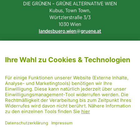
DIE GRÜNEN – GRÜNE ALTERNATIVE WIEN
Kubus, Town Town,
Würtzlerstraße 3/3​
1030 Wien
landesbuero.wien
gruene.at
NEWSLETTER ABONNIEREN
MITGLIED WERDEN
CODE OF CONDUCT
PRESSE
GRÜNE RADRETTUNG
FRIDAY NIGHTSKATING
NETIQUETTE
DATENSCHUTZ
IMPRESSUM