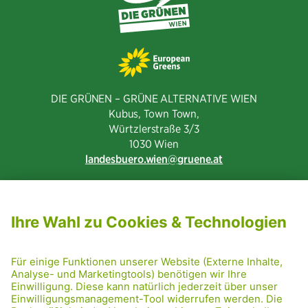
DIE GRÜNEN – GRÜNE ALTERNATIVE WIEN
Kubus, Town Town,
Würtzlerstraße 3/3​
1030 Wien
landesbuero.wien
gruene.at
NEWSLETTER ABONNIEREN
MITGLIED WERDEN
CODE OF CONDUCT
PRESSE
GRÜNE RADRETTUNG
FRIDAY NIGHTSKATING