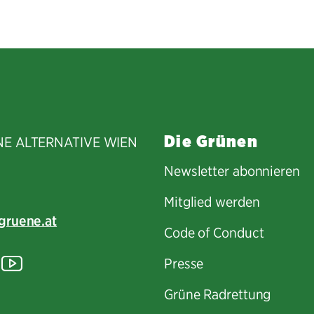
Facebook
Twitter
E-
teilen
teilen
Mail
teilen
Die Grünen
NE ALTERNATIVE WIEN
Newsletter abonnieren
Mitglied werden
gruene.at
Code of Conduct
tagram
lickr
YouTube
Presse
Grüne Radrettung