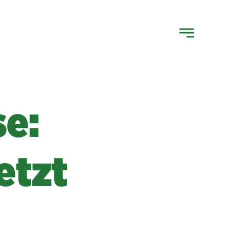
e:
etzt