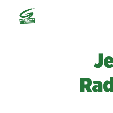
J
Rad