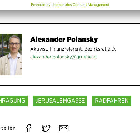
Alexander Polansky
Aktivist, Finanzreferent, Bezirksrat a.D.
alexander.polansky@gruene.at
HRÄGUNG
JERUSALEMGASSE
RADFAHREN
Auf
Auf
Per
 teilen