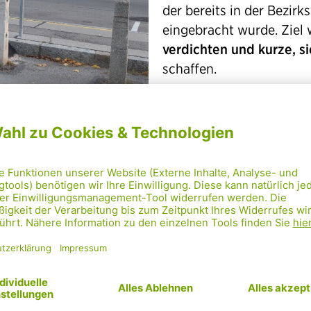
der bereits in der Bezir
eingebracht wurde. Ziel 
verdichten und kurze, s
schaffen.
„Jede kleine Lücke, die w
unserem Ziel einer klima
Stadt ein Stück näher“, f
a.D., über den Erfolg.
Die Maßnahme steht gan
Mobilität, das den Ante
Öffis, Rad- und Fußverke
Wohngebieten erhöhen s
Attraktivität des Radfa
und eine direkte, alltag