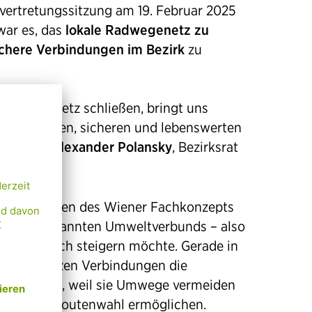
ksvertretungssitzung am 19. Februar 2025
war es, das
lokale Radwegenetz zu
ichere Verbindungen im Bezirk
zu
ir im Radnetz schließen, bringt uns
freundlichen, sicheren und lebenswerten
reut sich
Alexander Polansky
, Bezirksrat
z im Zeichen des Wiener Fachkonzepts
il des sogenannten Umweltverbunds – also
hr – deutlich steigern möchte. Gerade in
olche kurzen Verbindungen die
hrens enorm, weil sie Umwege vermeiden
staugliche Routenwahl ermöglichen.