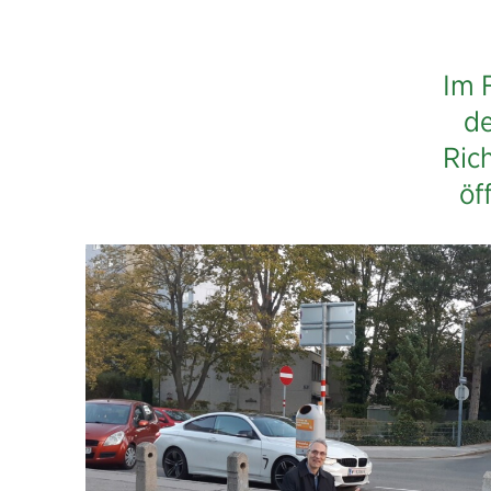
Im 
de
Ric
öf