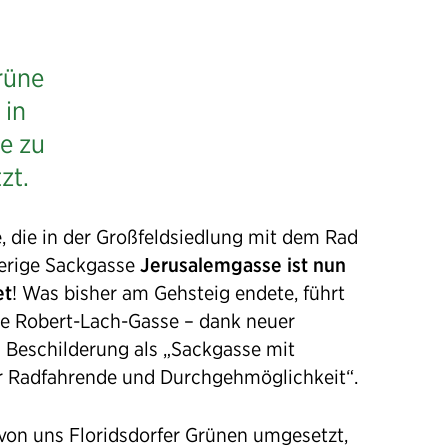
rüne
 in
e zu
zt.
e, die in der Großfeldsiedlung mit dem Rad
herige Sackgasse
Jerusalemgasse ist nun
et
! Was bisher am Gehsteig endete, führt
die Robert-Lach-Gasse – dank neuer
 Beschilderung als „Sackgasse mit
r Radfahrende und Durchgehmöglichkeit“.
von uns Floridsdorfer Grünen umgesetzt,