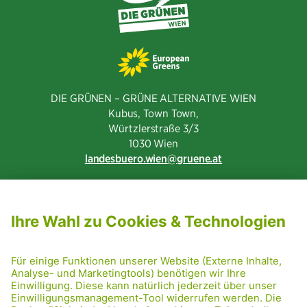
DIE GRÜNEN – GRÜNE ALTERNATIVE WIEN
Kubus, Town Town,
Würtzlerstraße 3/3​
1030 Wien
landesbuero.wien
gruene.at
NEWSLETTER ABONNIEREN
MITGLIED WERDEN
CODE OF CONDUCT
PRESSE
GRÜNE RADRETTUNG
FRIDAY NIGHTSKATING