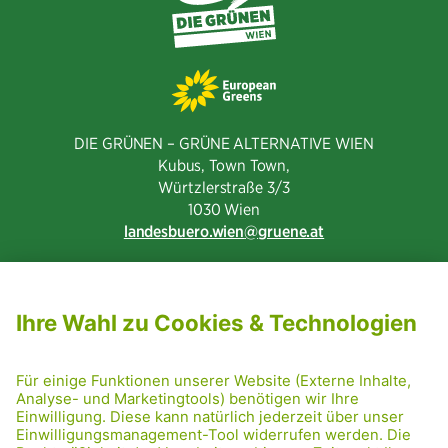
DIE GRÜNEN – GRÜNE ALTERNATIVE WIEN
Kubus, Town Town,
Würtzlerstraße 3/3​
1030 Wien
landesbuero.wien
gruene.at
NEWSLETTER ABONNIEREN
MITGLIED WERDEN
CODE OF CONDUCT
PRESSE
GRÜNE RADRETTUNG
FRIDAY NIGHTSKATING