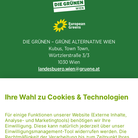
DIE GRÜNEN – GRÜNE ALTERNATIVE WIEN
Kubus, Town Town,
Würtzlerstraße 3/3​
1030 Wien
landesbuero.wien
gruene.at
NEWSLETTER ABONNIEREN
MITGLIED WERDEN
CODE OF CONDUCT
PRESSE
GRÜNE RADRETTUNG
FRIDAY NIGHTSKATING