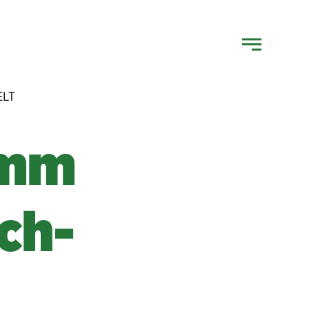
LT
omm
ch-