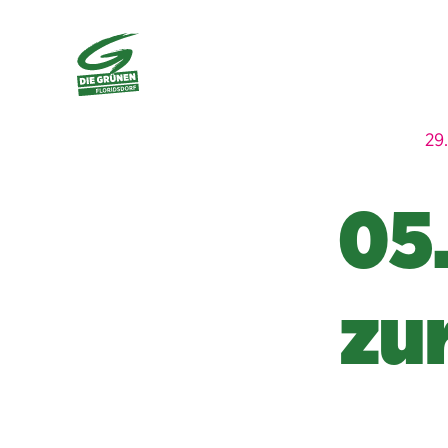
29
05
zu