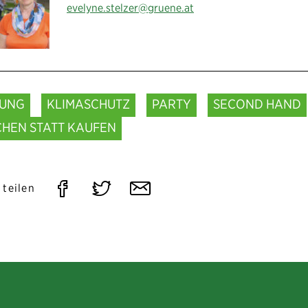
evelyne.stelzer@gruene.at
DUNG
KLIMASCHUTZ
PARTY
SECOND HAND
HEN STATT KAUFEN
Auf
Auf
Per
 teilen
Facebook
Twitter
E-
teilen
teilen
Mail
teilen