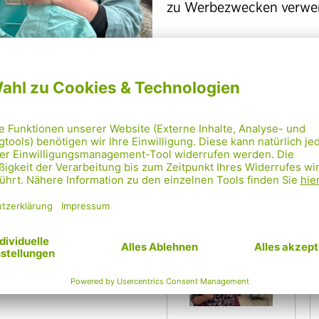
zu Werbezwecken verwe
Wir freuen uns auf dich!
Eindrücke von
Kleidertausc