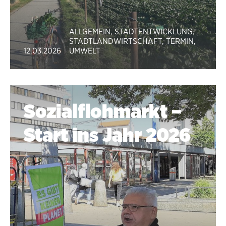
ALLGEMEIN
,
STADTENTWICKLUNG
,
STADTLANDWIRTSCHAFT
,
TERMIN
,
12.03.2026
UMWELT
Sozialflohmarkt –
Start ins Jahr 2026