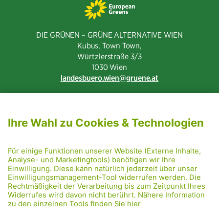
DIE GRÜNEN – GRÜNE ALTERNATIVE WIEN
Kubus, Town Town,
Würtzlerstraße 3/3​
1030 Wien
landesbuero.wien
gruene.at
NEWSLETTER ABONNIEREN
MITGLIED WERDEN
CODE OF CONDUCT
PRESSE
GRÜNE RADRETTUNG
FRIDAY NIGHTSKATING
NETIQUETTE
DATENSCHUTZ